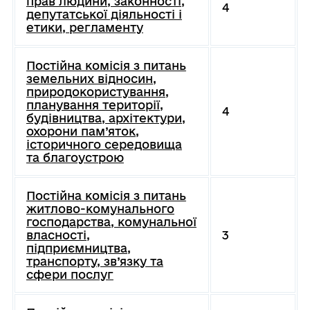
прав людини, законності,
4
депутатської діяльності і
етики, регламенту
Постійна комісія з питань
земельних відносин,
природокористування,
планування території,
4
будівництва, архітектури,
охорони пам’яток,
історичного середовища
та благоустрою
Постійна комісія з питань
житлово-комунального
господарства, комунальної
власності,
3
підприємництва,
транспорту, зв’язку та
сфери послуг