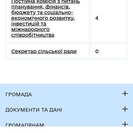
Постійна комісія з питань
планування, фінансів,
бюджету та соціально-
економічного розвитку,
4
інвестицій та
міжнародного
співробітництва
Секретар сільської ради
0
ГРОМАДА
Контакти та звернення
ДОКУМЕНТИ ТА ДАНІ
В.о. сільського голови
Публічна інформація
Депутатський корпус
ГРОМАДЯНАМ
Фінанси